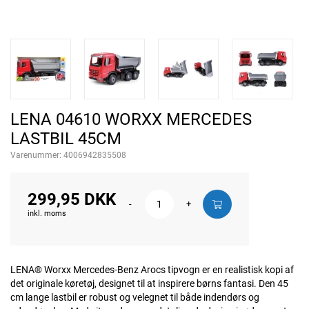
LENA 04610 WORXX MERCEDES
LASTBIL 45CM
Varenummer:
4006942835508
299,95 DKK
-
+
inkl. moms
LENA® Worxx Mercedes-Benz Arocs tipvogn er en realistisk kopi af
det originale køretøj, designet til at inspirere børns fantasi. Den 45
cm lange lastbil er robust og velegnet til både indendørs og