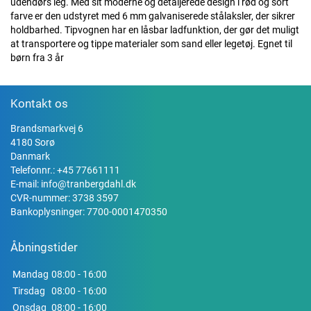
udendørs leg. Med sit moderne og detaljerede design i rød og sort
farve er den udstyret med 6 mm galvaniserede stålaksler, der sikrer
holdbarhed. Tipvognen har en låsbar ladfunktion, der gør det muligt
at transportere og tippe materialer som sand eller legetøj. Egnet til
børn fra 3 år
Kontakt os
Brandsmarkvej 6
4180 Sorø
Danmark
Telefonnr.:
+45 77661111
E-mail:
info@tranbergdahl.dk
CVR-nummer: 3738 3597
Bankoplysninger: 7700-0001470350
Åbningstider
Mandag
08:00 - 16:00
Tirsdag
08:00 - 16:00
Onsdag
08:00 - 16:00