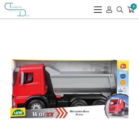
0
bars
user
search
light
light
light