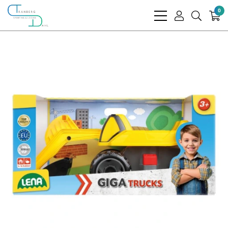
0
bars
user
search
light
light
light