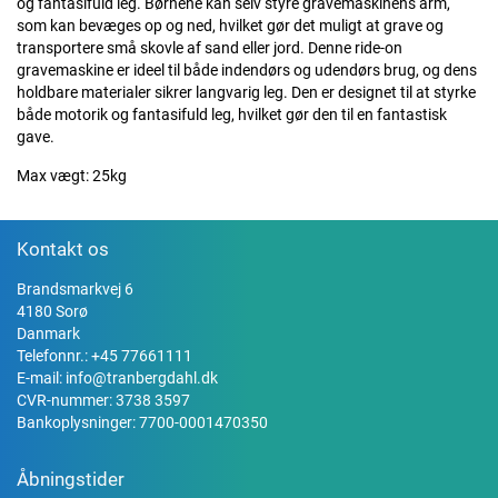
og fantasifuld leg. Børnene kan selv styre gravemaskinens arm,
som kan bevæges op og ned, hvilket gør det muligt at grave og
transportere små skovle af sand eller jord. Denne ride-on
gravemaskine er ideel til både indendørs og udendørs brug, og dens
holdbare materialer sikrer langvarig leg. Den er designet til at styrke
både motorik og fantasifuld leg, hvilket gør den til en fantastisk
gave.
Max vægt: 25kg
Kontakt os
Brandsmarkvej 6
4180 Sorø
Danmark
Telefonnr.:
+45 77661111
E-mail:
info@tranbergdahl.dk
CVR-nummer: 3738 3597
Bankoplysninger: 7700-0001470350
Åbningstider