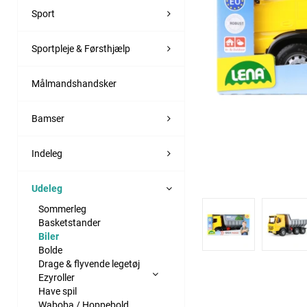
Sport
Sportpleje & Førsthjælp
Målmandshandsker
Bamser
Indeleg
Udeleg
Sommerleg
Basketstander
Biler
Bolde
Drage & flyvende legetøj
Ezyroller
Have spil
Waboba / Hoppebold