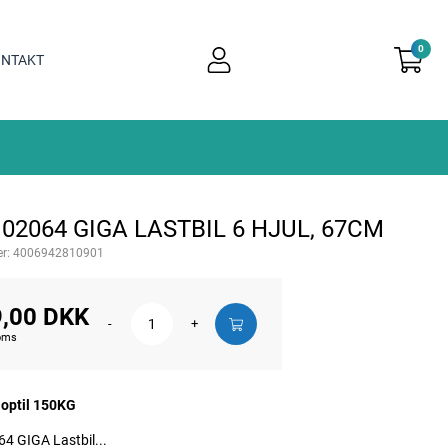
0
user
NTAKT
light
02064 GIGA LASTBIL 6 HJUL, 67CM
r:
4006942810901
,00 DKK
-
+
moms
 optil 150KG
4 GIGA Lastbil...