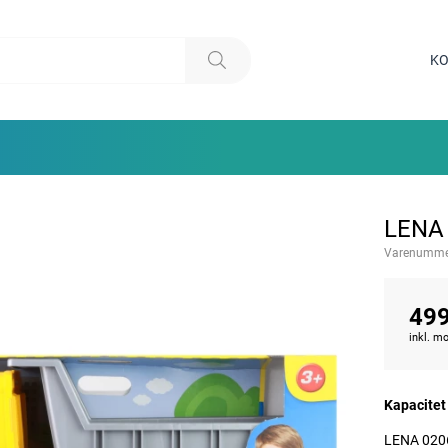
KO
LENA 
Varenumme
499
inkl. 
Kapacitet
LENA 0206