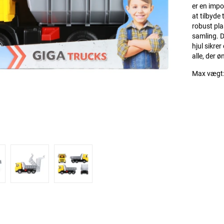
er en impo
at tilbyde
robust pla
samling. D
hjul sikrer
alle, der ø
Max vægt