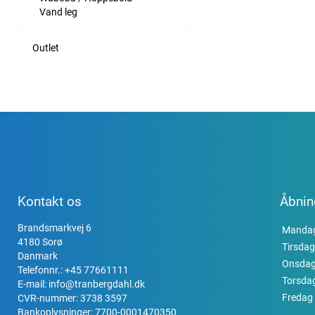
Vand leg
Outlet
Kontakt os
Åbnin
Brandsmarkvej 6
Manda
4180 Sorø
Tirsdag
Danmark
Onsda
Telefonnr.:
+45 77661111
Torsda
E-mail:
info@tranbergdahl.dk
Fredag
CVR-nummer: 3738 3597
Bankoplysninger: 7700-0001470350