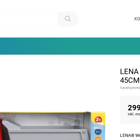
KO
LENA
45CM
Varenumme
299
inkl. 
LENA® Worx