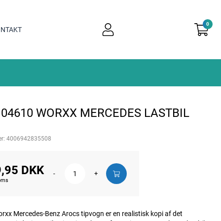
0
user
NTAKT
light
 04610 WORXX MERCEDES LASTBIL
r:
4006942835508
,95 DKK
-
+
moms
x Mercedes-Benz Arocs tipvogn er en realistisk kopi af det