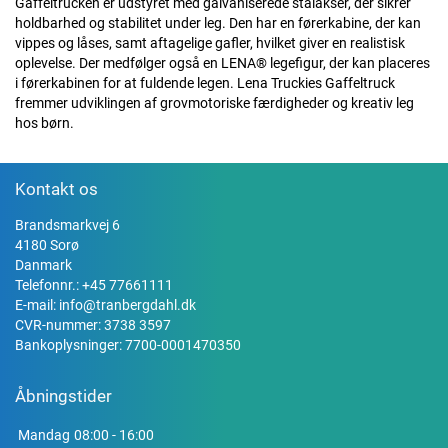
Gaffeltrucken er udstyret med galvaniserede stålakser, der sikrer
holdbarhed og stabilitet under leg. Den har en førerkabine, der kan
vippes og låses, samt aftagelige gafler, hvilket giver en realistisk
oplevelse. Der medfølger også en LENA® legefigur, der kan placeres
i førerkabinen for at fuldende legen. Lena Truckies Gaffeltruck
fremmer udviklingen af grovmotoriske færdigheder og kreativ leg
hos børn.
Kontakt os
Brandsmarkvej 6
4180 Sorø
Danmark
Telefonnr.:
+45 77661111
E-mail:
info@tranbergdahl.dk
CVR-nummer: 3738 3597
Bankoplysninger: 7700-0001470350
Åbningstider
Mandag
08:00 - 16:00