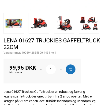
LENA 01627 TRUCKIES GAFFELTRUCK
22CM
Varenummer:
4006942885800-4434 kolli
99,95 DKK
-
+
inkl. moms
Lena 01627 Truckies Gaffeltruck er en robust og farverig
legetøjsgaffeltruck designet til børn fra 2 år og opefter. Med en
længde på 22 cm er den ideel til både indendørs og udendørs leg.