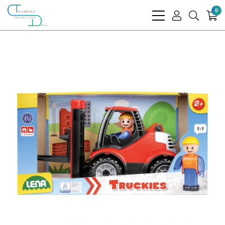
0
bars
user
search
light
light
light