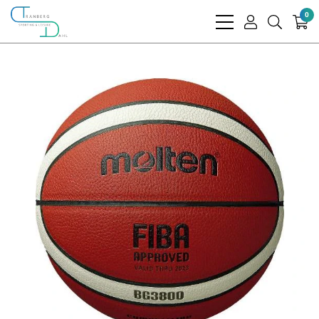
0
bars
user
search
light
light
light