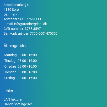
Brandsmarkvej 6
4180 Sorø
Danmark
Telefonnr.:
+45 77661111
E-mail:
info@tranbergdahl.dk
CVR-nummer: 3738 3597
Bankoplysninger: 7700-0001470350
Åbningstider
Mandag
08:00 - 16:00
Tirsdag
08:00 - 16:00
Onsdag
08:00 - 16:00
Torsdag
08:00 - 16:00
Fredag
08:00 - 15:00
Links
EAN faktura
Handelsbetingelser