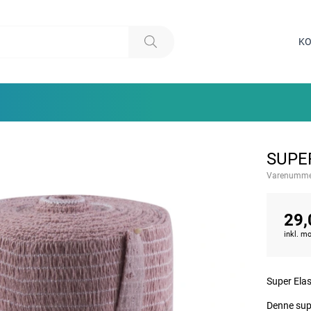
KO
SUPE
Varenumme
29,
inkl. 
Super Ela
Denne supe