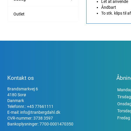
Let at anvende
Åndbart
To stk. klips til
Outlet
Kontakt os
Åbnin
Brandsmarkvej 6
Manda
4180 Sorø
Tirsdag
Danmark
Onsda
Telefonnr.:
+45 77661111
Torsda
E-mail:
info@tranbergdahl.dk
Fredag
CVR-nummer: 3738 3597
Bankoplysninger: 7700-0001470350