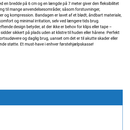
d en bredde på 6 cm og en længde på 7 meter giver den fleksibilitet
ing til mange anvendelsesområder, såsom forstuvninger,
er og kompression. Bandagen er lavet af et blødt, åndbart materiale,
 komfort og minimal irritation, selv ved længere tids brug.
ftende design betyder, at der ikke er behov for klips eller tape –
idder sikkert på plads uden at klistre til huden eller hårene. Perfekt
portsudøvere og daglig brug, uanset om det er til akutte skader eller
de støtte. Et must-have i enhver førstehjælpskasse!