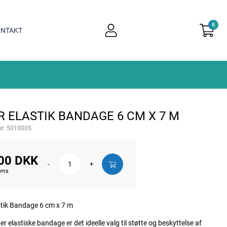
0
user
NTAKT
light
R ELASTIK BANDAGE 6 CM X 7 M
r:
501000S
00 DKK
-
+
moms
stik Bandage 6 cm x 7 m
r elastiske bandage er det ideelle valg til støtte og beskyttelse af