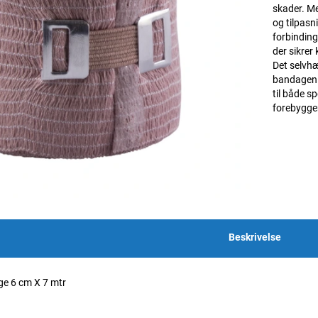
skader. Me
og tilpasn
forbinding
der sikrer
Det selvhæ
bandagen s
til både s
forebyggen
Beskrivelse
ge 6 cm X 7 mtr