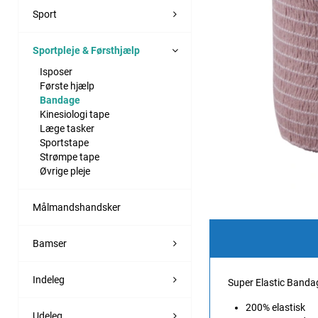
Sport
Sportpleje & Førsthjælp
Isposer
Første hjælp
Bandage
Kinesiologi tape
Læge tasker
Sportstape
Strømpe tape
Øvrige pleje
Målmandshandsker
Bamser
Indeleg
Super Elastic Banda
200% elastisk
Udeleg