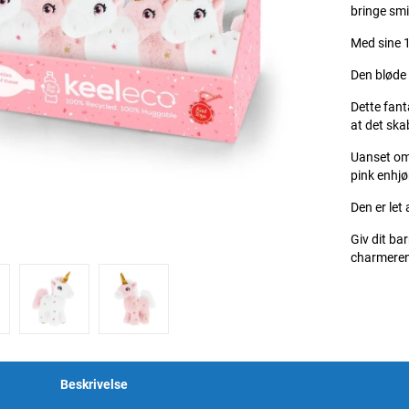
bringe smil
Med sine 1
Den bløde 
Dette fant
at det ska
Uanset om 
pink enhjø
Den er let 
Giv dit ba
charmere
Beskrivelse