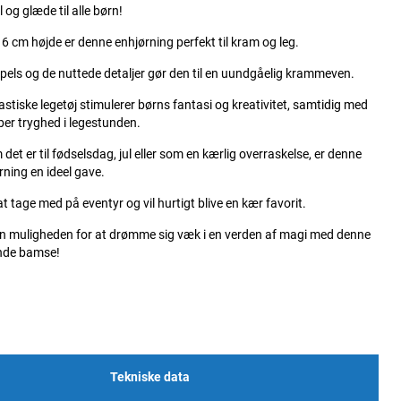
 og glæde til alle børn!
6 cm højde er denne enhjørning perfekt til kram og leg.
pels og de nuttede detaljer gør den til en uundgåelig krammeven.
astiske legetøj stimulerer børns fantasi og kreativitet, samtidig med
ber tryghed i legestunden.
det er til fødselsdag, jul eller som en kærlig overraskelse, er denne
rning en ideel gave.
at tage med på eventyr og vil hurtigt blive en kær favorit.
rn muligheden for at drømme sig væk i en verden af magi med denne
nde bamse!
Tekniske data