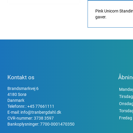
Pink Unicorn Standing
gaver.
Kontakt os
Åbnin
Brandsmarkvej 6
Manda
4180 Sorø
Tirsdag
Danmark
Onsda
Telefonnr.:
+45 77661111
Torsda
E-mail:
info@tranbergdahl.dk
Fredag
CVR-nummer: 3738 3597
Bankoplysninger: 7700-0001470350