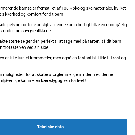
merende bamse er fremstillet af 100% økologiske materialer, hvilket
e sikkerhed og komfort for dit barn.
øde pels og nuttede ansigt vil denne kanin hurtigt blive en uundgåelig
estunden og soveøjeblikkene.
te størrelse gør den perfekt til at tage med på farten, så dit barn
in trofaste ven ved sin side.
en er ikke kun et krammedyr, men også en fantastisk kilde til trøst og
arn muligheden for at skabe uforglemmelige minder med denne
miljøvenlige kanin – en bæredygtig ven for livet!
Tekniske data