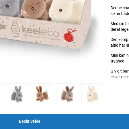
Denne char
sikrer båd
Med sin bl
del af leg
Den kompak
altid har s
Mini kanin
tryghed.
Giv dit b
elskelige, 
Beskrivelse