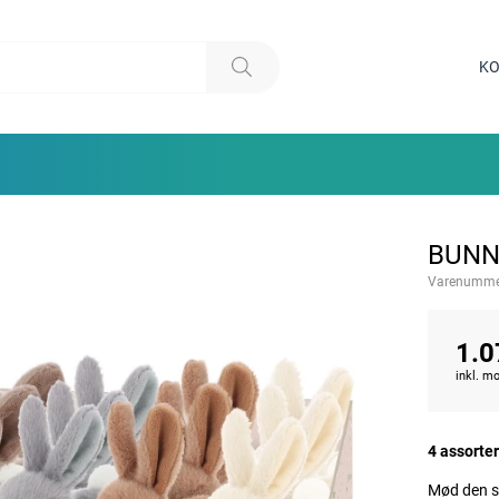
KO
BUNNY
Varenumme
1.0
inkl. 
4 assorter
Mød den sø