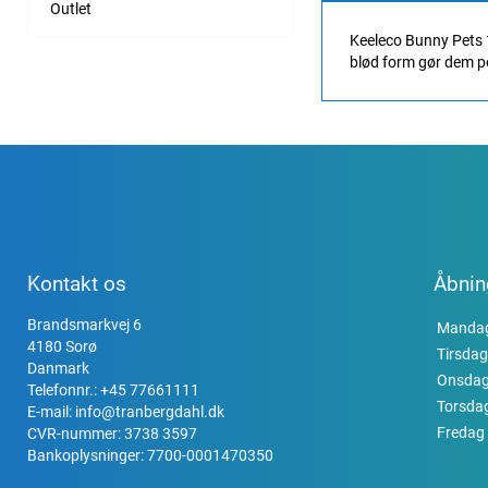
Outlet
Keeleco Bunny Pets 1
blød form gør dem p
Kontakt os
Åbnin
Brandsmarkvej 6
Manda
4180 Sorø
Tirsdag
Danmark
Onsda
Telefonnr.:
+45 77661111
Torsda
E-mail:
info@tranbergdahl.dk
Fredag
CVR-nummer: 3738 3597
Bankoplysninger: 7700-0001470350