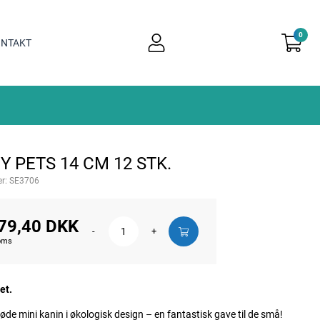
0
user
NTAKT
light
 PETS 14 CM 12 STK.
r:
SE3706
79,40 DKK
-
+
moms
et.
de mini kanin i økologisk design – en fantastisk gave til de små!