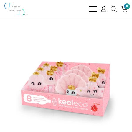
0
bars
user
search
light
light
light