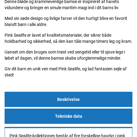
Denne bløde og krammevenlige bamse er inspireret af havets
vidundere og bringer en smule maritim magi ind i dit barns liv.
Med sin søde design og livlige farver vil den hurtigt blive en favorit
blandt børn i alle aldre.
Pink Sealife er lavet af kvalitetsmaterialer, der sikrer både
holdbarhed og sikkerhed, så den kan tåle mange timers leg og kram.
Uanset om den bruges som trøst ved sengetid eller til sjove lege i
løbet af dagen, vil denne bamse skabe uforglemmelige minder.
Giv dit barn en unik ven med Pink Sealife, og lad fantasien sejle af
sted!
Beskrivelse
Tekniske data
Pink Sealife-kollektionen består af fire forskellige havdyr i pink