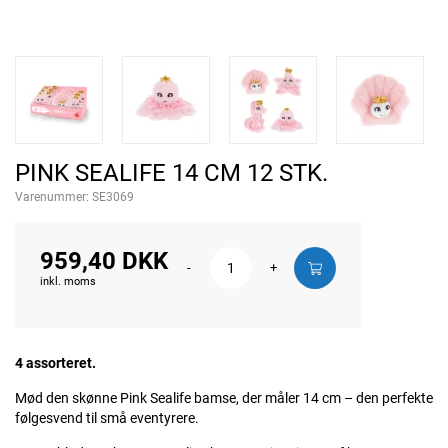
PINK SEALIFE 14 CM 12 STK.
Varenummer:
SE3069
959,40 DKK
-
+
inkl. moms
4 assorteret.
Mød den skønne Pink Sealife bamse, der måler 14 cm – den perfekte
følgesvend til små eventyrere.