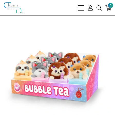
0
bars
user
search
light
light
light