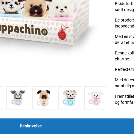
Bløde kaf
sødt desi
De brodere
indbydend
Med en stø
del af et 
Denne koll
charme.
Perfekte ti
Med deres 
samtidig m
Fremstille
og formfas
Beskrivelse