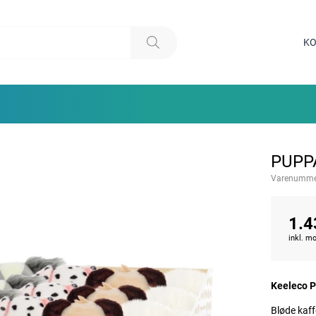
KO
PUPPA
Varenumme
1.4
inkl. 
Keeleco 
Bløde kaf