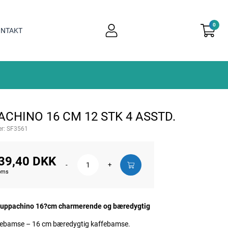
0
user
NTAKT
light
CHINO 16 CM 12 STK 4 ASSTD.
r:
SF3561
39,40 DKK
-
+
moms
Puppachino 16?cm charmerende og bæredygtig
febamse – 16 cm bæredygtig kaffebamse.