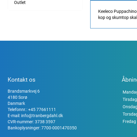
Outlet
Keeleco Puppachino 1
kop og skumtop skabe
Kontakt os
Åbnin
Brandsmarkvej 6
Manda
4180 Sorø
Tirsdag
Danmark
Onsda
Telefonnr.:
+45 77661111
Torsda
E-mail:
info@tranbergdahl.dk
Fredag
CVR-nummer: 3738 3597
Bankoplysninger: 7700-0001470350