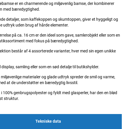
febamse er en charmerende og miljøvenlig bamse, der kombinerer
gn med bæredygtighed.
de detaljer, som kaffekoppen og skumtoppen, giver et hyggeligt og
e udtryk uden brug af hårde elementer.
rrelse på ca. 16 cm er den ideel som gave, samlerobjekt eller som en
butikssortiment med fokus på bæredygtighed.
ektion består af 4 assorterede varianter, hver med sin egen unikke
l display, samling eller som en sød detalje til butikshylder.
miljøvenlige materialer og glade udtryk spreder de smil og varme,
ed at de understøtter en bæredygtig livsstil.
t i 100% genbrugspolyester og fyldt med glasperler, har den en blød
t struktur.
Tekniske data