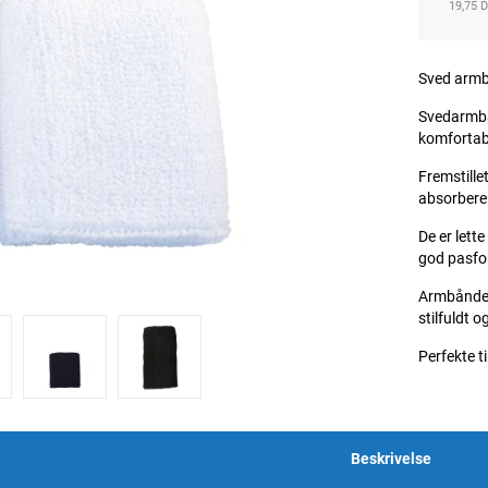
19,75 
Sved arm
Svedarmbån
komfortabl
Fremstille
absorbere 
De er lett
god pasfor
Armbåndene
stilfuldt o
Perfekte t
Beskrivelse