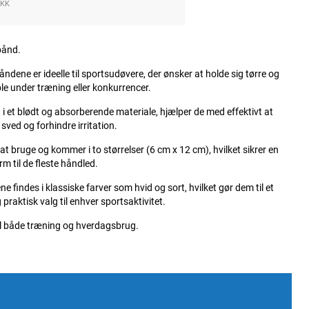
DKK
bånd.
dene er ideelle til sportsudøvere, der ønsker at holde sig tørre og
e under træning eller konkurrencer.
t i et blødt og absorberende materiale, hjælper de med effektivt at
sved og forhindre irritation.
e at bruge og kommer i to størrelser (6 cm x 12 cm), hvilket sikrer en
m til de fleste håndled.
 findes i klassiske farver som hvid og sort, hvilket gør dem til et
g praktisk valg til enhver sportsaktivitet.
il både træning og hverdagsbrug.