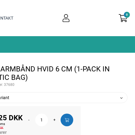
0
user
NTAKT
light
 ARMBÅND HVID 6 CM (1-PACK IN
TIC BAG)
r:
37680
riant
25 DKK
-
+
moms
KK
arer