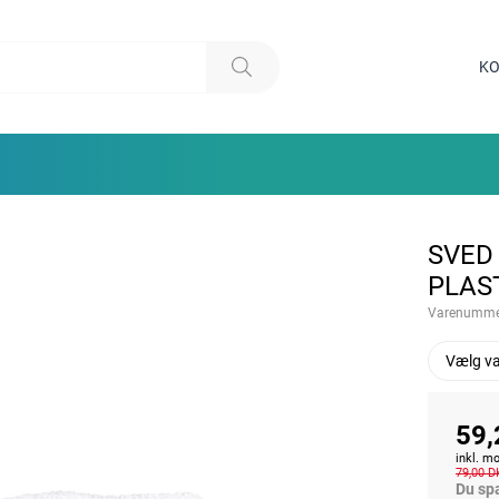
KO
SVED
PLAS
Varenumme
Vælg va
59,
inkl. 
79,00 D
Du sp