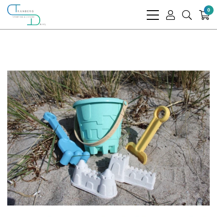
0
bars
user
search
light
light
light