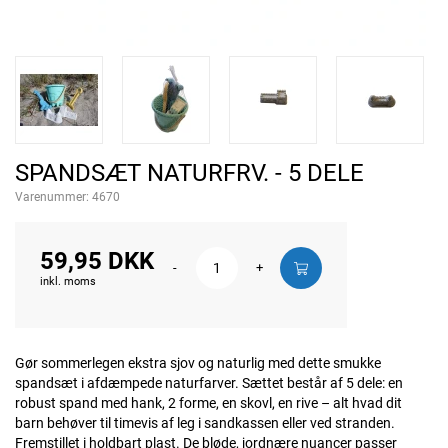
SPANDSÆT NATURFRV. - 5 DELE
Varenummer:
4670
59,95 DKK
-
+
inkl. moms
Gør sommerlegen ekstra sjov og naturlig med dette smukke
spandsæt i afdæmpede naturfarver. Sættet består af 5 dele: en
robust spand med hank, 2 forme, en skovl, en rive – alt hvad dit
barn behøver til timevis af leg i sandkassen eller ved stranden.
Fremstillet i holdbart plast. De bløde, jordnære nuancer passer