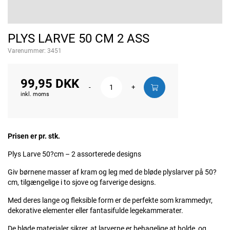
PLYS LARVE 50 CM 2 ASS
Varenummer:
3451
99,95 DKK
-
+
inkl. moms
Prisen er pr. stk.
Plys Larve 50?cm – 2 assorterede designs
Giv børnene masser af kram og leg med de bløde plyslarver på 50?
cm, tilgængelige i to sjove og farverige designs.
Med deres lange og fleksible form er de perfekte som krammedyr,
dekorative elementer eller fantasifulde legekammerater.
De bløde materialer sikrer, at larverne er behagelige at holde, og