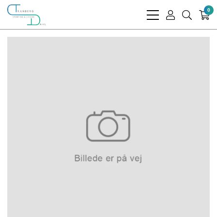
0
bars
user
search
light
light
light