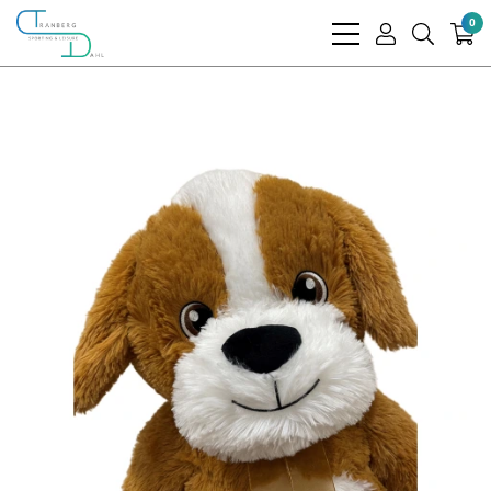
0
bars
user
search
light
light
light