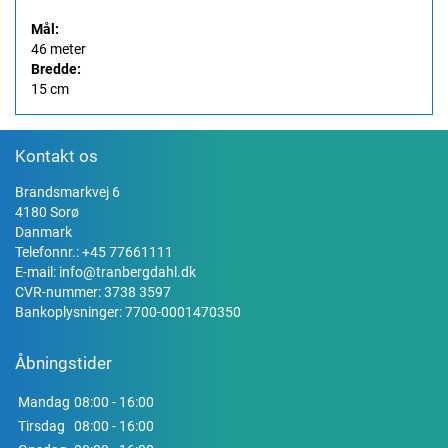
Mål:
46 meter
Bredde:
15 cm
Kontakt os
Brandsmarkvej 6
4180 Sorø
Danmark
Telefonnr.:
+45 77661111
E-mail:
info@tranbergdahl.dk
CVR-nummer: 3738 3597
Bankoplysninger: 7700-0001470350
Åbningstider
Mandag
08:00 - 16:00
Tirsdag
08:00 - 16:00