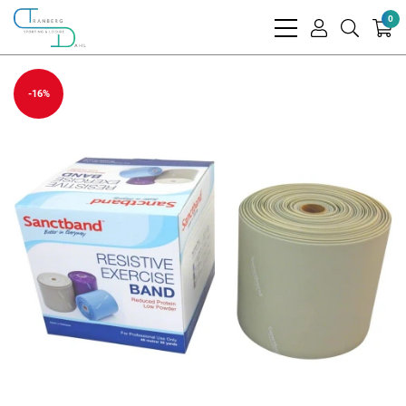
0
bars
user
search
light
light
light
-16%