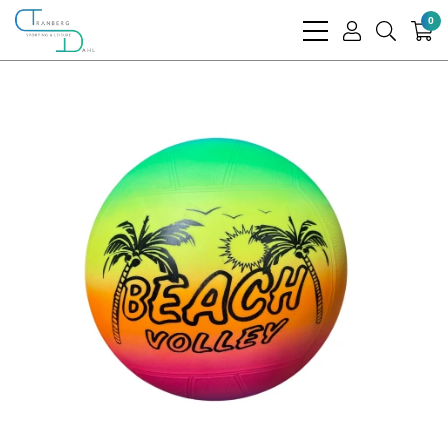
0
bars
user
search
light
light
light