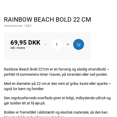
RAINBOW BEACH BOLD 22 CM
Varenummer:
1884
69,95 DKK
-
+
inkl. moms
Rainbow Beach Bold 22?cm er en farverig og alsidig strandbold —
perfekt til sommerens timer i haven, på stranden eller ved poolen.
Med en diameter på 22 cm er den nem at gribe, kaste eller sparke —
også for børn og familier.
Den regnbuefarvede overflade giver et livligt, indbydende udtryk og
gør bolden let at få øje på.
Bolden er fremstillet i slidstærkt og elastisk materiale, så den kan