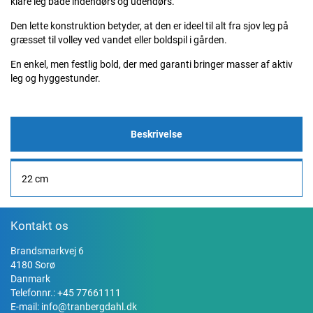
klare leg både indendørs og udendørs.
Den lette konstruktion betyder, at den er ideel til alt fra sjov leg på
græsset til volley ved vandet eller boldspil i gården.
En enkel, men festlig bold, der med garanti bringer masser af aktiv
leg og hyggestunder.
Beskrivelse
22 cm
Kontakt os
Brandsmarkvej 6
4180 Sorø
Danmark
Telefonnr.:
+45 77661111
E-mail:
info@tranbergdahl.dk