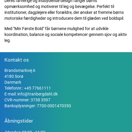
Deres farverige og indbydende design fanger børns
opmærksomhed og motiverer til leg og bevægelse. Perfekt til
institutioner, dagplejere eller forældre, der ønsker at fremme børns
motoriske færdigheder og introducere dem til glæden ved boldspil.
Med "Min Første Bold" får børnene mulighed for at udvikle
koordination, balance og sociale kompetencer gennem sjov og aktiv
leg.
Kontakt os
Brandsmarkvej 6
4180 Sorø
Danmark
Telefonnr.:
+45 77661111
E-mail:
info@tranbergdahl.dk
CVR-nummer: 3738 3597
Bankoplysninger: 7700-0001470350
Åbningstider