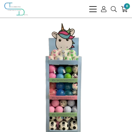
0
bars
user
search
light
light
light