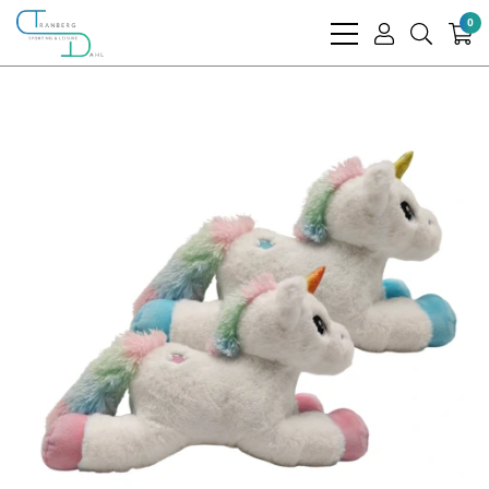
0
bars
user
search
light
light
light