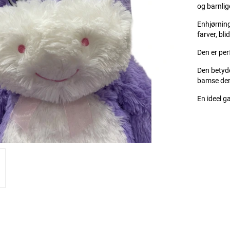
og barnlig
Enhjørning
farver, bl
Den er per
Den betyde
bamse der
En ideel g