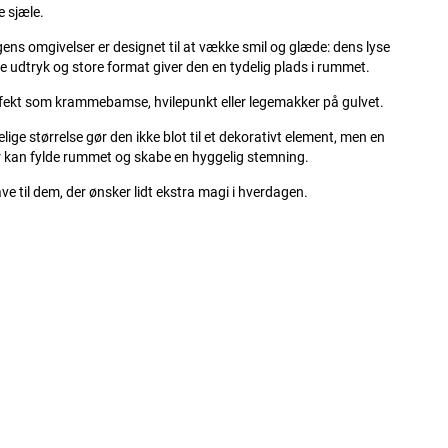
e sjæle.
ens omgivelser er designet til at vække smil og glæde: dens lyse
ide udtryk og store format giver den en tydelig plads i rummet.
fekt som krammebamse, hvilepunkt eller legemakker på gulvet.
lige størrelse gør den ikke blot til et dekorativt element, men en
 kan fylde rummet og skabe en hyggelig stemning.
ave til dem, der ønsker lidt ekstra magi i hverdagen.