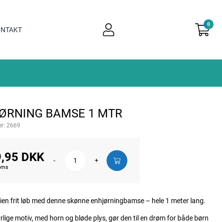
0
user
NTAKT
light
ØRNING BAMSE 1 MTR
r:
2669
,95 DKK
-
+
moms
ien frit løb med denne skønne enhjørningbamse – hele 1 meter lang.
rlige motiv, med horn og bløde plys, gør den til en drøm for både børn