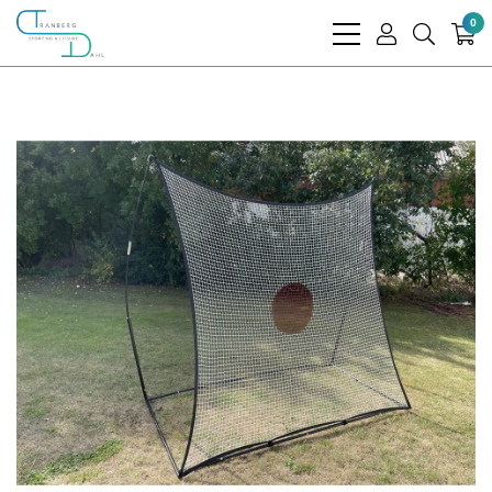
0
bars
user
search
light
light
light