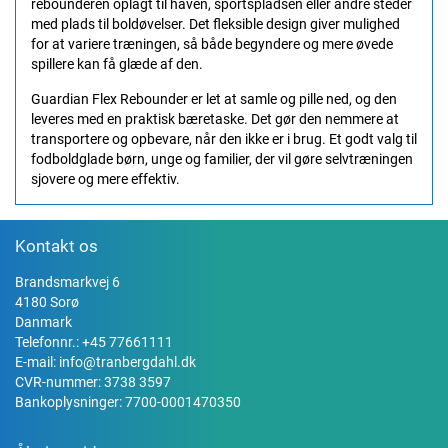
rebounderen oplagt til haven, sportspladsen eller andre steder
med plads til boldøvelser. Det fleksible design giver mulighed
for at variere træningen, så både begyndere og mere øvede
spillere kan få glæde af den.
Guardian Flex Rebounder er let at samle og pille ned, og den
leveres med en praktisk bæretaske. Det gør den nemmere at
transportere og opbevare, når den ikke er i brug. Et godt valg til
fodboldglade børn, unge og familier, der vil gøre selvtræningen
sjovere og mere effektiv.
Kontakt os
Brandsmarkvej 6
4180 Sorø
Danmark
Telefonnr.:
+45 77661111
E-mail:
info@tranbergdahl.dk
CVR-nummer: 3738 3597
Bankoplysninger: 7700-0001470350