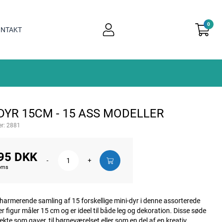
0
user
NTAKT
light
DYR 15CM - 15 ASS MODELLER
r:
2881
95 DKK
-
+
moms
harmerende samling af 15 forskellige mini-dyr i denne assorterede
r figur måler 15 cm og er ideel til både leg og dekoration. Disse søde
fekte som gaver, til børneværelset eller som en del af en kreativ