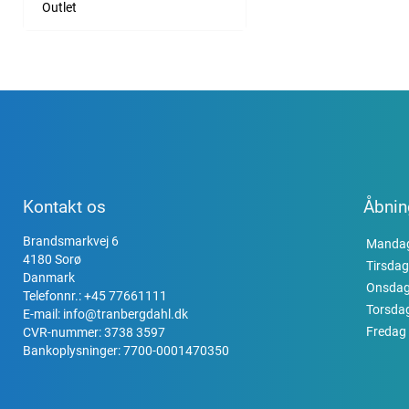
Outlet
Kontakt os
Åbnin
Brandsmarkvej 6
Manda
4180 Sorø
Tirsdag
Danmark
Onsda
Telefonnr.:
+45 77661111
Torsda
E-mail:
info@tranbergdahl.dk
Fredag
CVR-nummer: 3738 3597
Bankoplysninger: 7700-0001470350