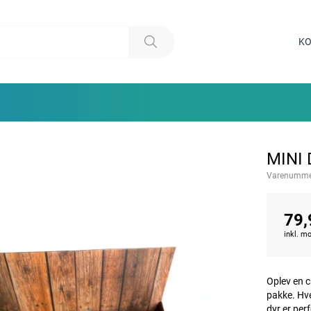
KO
MINI 
Varenumme
79,
inkl. 
Oplev en c
pakke. Hve
dyr er per