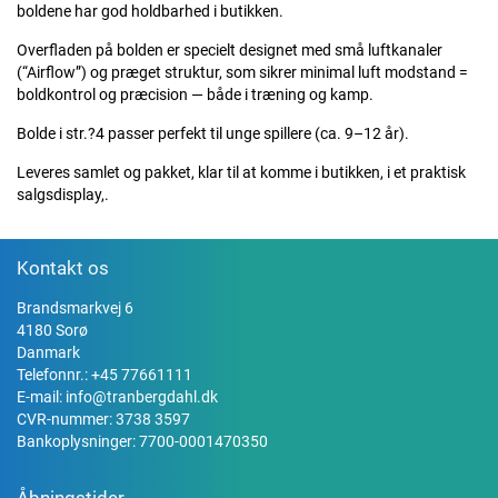
boldene har god holdbarhed i butikken.
Overfladen på bolden er specielt designet med små luftkanaler
(“Airflow”) og præget struktur, som sikrer minimal luft modstand =
boldkontrol og præcision — både i træning og kamp.
Bolde i str.?4 passer perfekt til unge spillere (ca. 9–12 år).
Leveres samlet og pakket, klar til at komme i butikken, i et praktisk
salgsdisplay,.
Kontakt os
Brandsmarkvej 6
4180 Sorø
Danmark
Telefonnr.:
+45 77661111
E-mail:
info@tranbergdahl.dk
CVR-nummer: 3738 3597
Bankoplysninger: 7700-0001470350