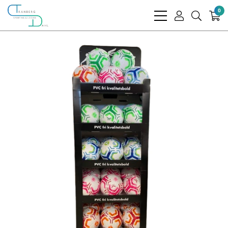
0
bars
user
search
light
light
light