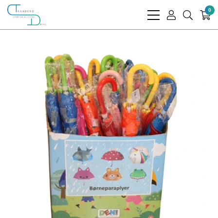
0
bars
user
search
light
light
light