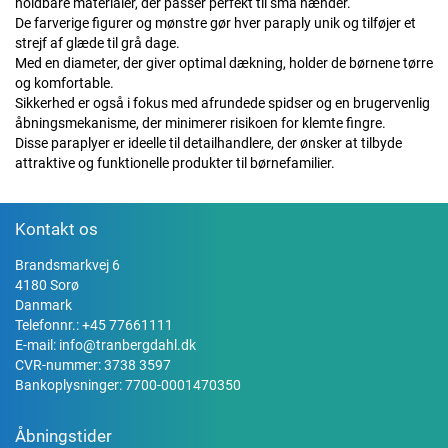
holdbare materialer, der passer perfekt til små hænder.
De farverige figurer og mønstre gør hver paraply unik og tilføjer et
strejf af glæde til grå dage.
Med en diameter, der giver optimal dækning, holder de børnene tørre
og komfortable.
Sikkerhed er også i fokus med afrundede spidser og en brugervenlig
åbningsmekanisme, der minimerer risikoen for klemte fingre.
Disse paraplyer er ideelle til detailhandlere, der ønsker at tilbyde
attraktive og funktionelle produkter til børnefamilier.
Kontakt os
Brandsmarkvej 6
4180 Sorø
Danmark
Telefonnr.:
+45 77661111
E-mail:
info@tranbergdahl.dk
CVR-nummer: 3738 3597
Bankoplysninger: 7700-0001470350
Åbningstider