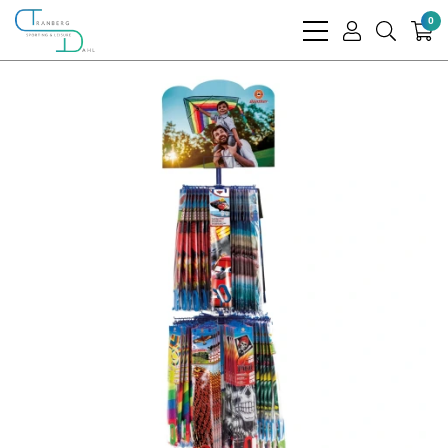
0
bars
user
search
light
light
light