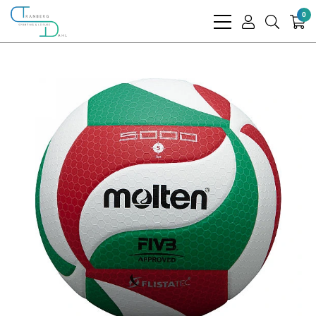
0
bars
user
search
light
light
light