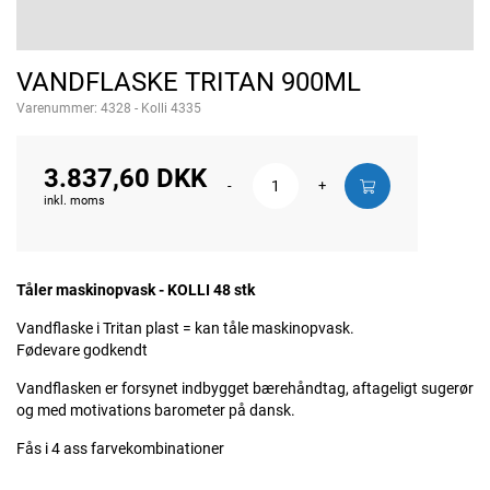
VANDFLASKE TRITAN 900ML
Varenummer:
4328 - Kolli 4335
3.837,60 DKK
-
+
inkl. moms
Tåler maskinopvask - KOLLI 48 stk
Vandflaske i Tritan plast = kan tåle maskinopvask.
Fødevare godkendt
Vandflasken er forsynet indbygget bærehåndtag, aftageligt sugerør
og med motivations barometer på dansk.
Fås i 4 ass farvekombinationer