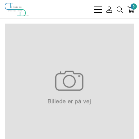
0
bars
user
search
light
light
light