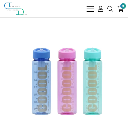
0
bars
user
search
light
light
light