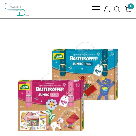
0
bars
user
search
light
light
light