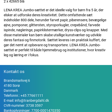
2 x 42665 blå
LENA KREA Jumbo-sættet er det ideelle valg for børn fra 5 år, der
elsker at udforske deres kreativitet. Dette omfattende sæt
indeholder 800 dele, herunder farvet papir, piberensere, bevægelige
øjne, pomponer, glittersten, styroporkugler, crepebånd, farvede
ispinde, nøgleringe, papirklistermærker, dryss-clips og knapper. Med
disse materialer kan børn skabe utallige kunstværker og udvikle
deres fantasi og finmotorik. Sættet leveres i en praktisk kuffert, der
gør det nemt at opbevare og transportere. LENA KREA Jumbo-
sættet er perfekt til både hjemmebrug og institutioner, hvor kreativ
leg og læring er i fokus.
Kontakt os
Brandsmarkvej 6
4180 Sorø
Danmark
Telefonnr.:
+45 77661111
E-mail:
info@tranbergdahl.dk
CVR-nummer: 3738 3597
Bankoplysninger: 7700-0001470350