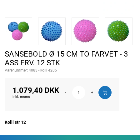
SANSEBOLD Ø 15 CM TO FARVET - 3
ASS FRV. 12 STK
Varenummer:
4083 - kolli 4205
1.079,40 DKK
-
+
inkl. moms
Kolli str 12