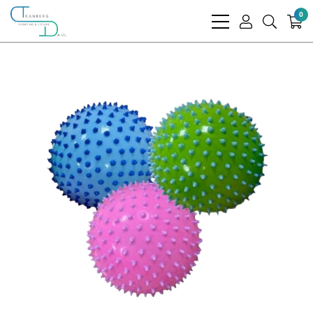
0
bars
user
search
light
light
light