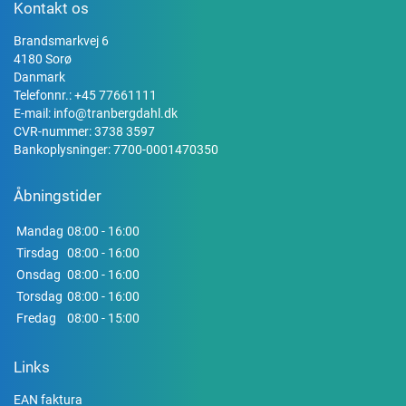
Kontakt os
Brandsmarkvej 6
4180 Sorø
Danmark
Telefonnr.:
+45 77661111
E-mail:
info@tranbergdahl.dk
CVR-nummer: 3738 3597
Bankoplysninger: 7700-0001470350
Åbningstider
Mandag
08:00 - 16:00
Tirsdag
08:00 - 16:00
Onsdag
08:00 - 16:00
Torsdag
08:00 - 16:00
Fredag
08:00 - 15:00
Links
EAN faktura